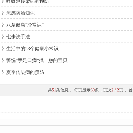
》呼吸道传染病的预防
》流感防治知识
》八条健康“冷常识”
》七步洗手法
》生活中的53个健康小常识
》警惕“手足口病”找上您的宝贝
》夏季传染病的预防
共
51
条信息， 每页显示
30
条，页次
2 / 2
页，
首