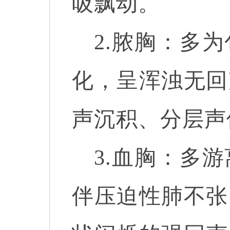
吸飘动。
2.脓胸：多
化，呈浑浊无回
声沉积、分层声
3.血胸：多
伴压迫性肺不张