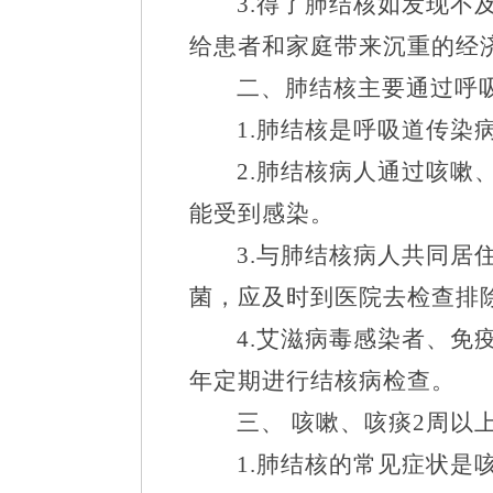
3.
得了肺结核如发现不
给患者和家庭带来沉重的经
二、肺结核主要通过呼
1.
肺结核是呼吸道传染
2.
肺结核病人通过咳嗽
能受到感染。
3.
与肺结核病人共同居
菌，应及时到医院去检查排
4.
艾滋病毒感染者、免
年定期进行结核病检查。
三、
咳嗽、咳痰
2
周以
1.
肺结核的常见症状是