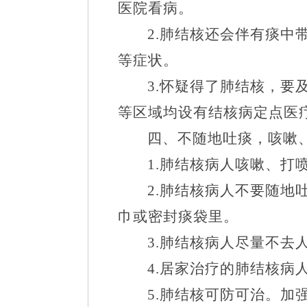
医院看病。
2.
肺结核还会伴有痰中
等症状。
3.
怀疑得了肺结核，要
等区域均设有结核病定点医
四、不随地吐痰，咳嗽
1.
肺结核病人咳嗽、打
2.
肺结核病人不要随地
巾或密封痰袋里。
3.
肺结核病人尽量不去
4.
居家治疗的肺结核病
5.
肺结核可防可治。加